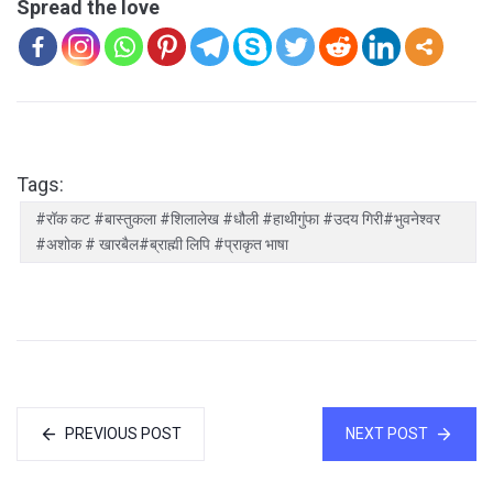
Spread the love
Tags:
#रॉक कट #बास्तुकला #शिलालेख #धौली #हाथीगुंफा #उदय गिरी#भुवनेश्वर
#अशोक # खारबैल#ब्राह्मी लिपि #प्राकृत भाषा
PREVIOUS POST
NEXT POST