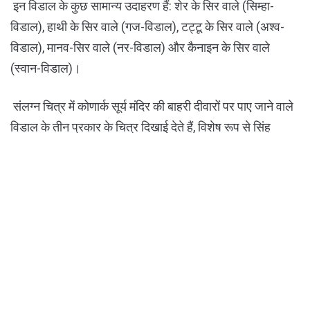
इन विडाल के कुछ सामान्य उदाहरण हैं: शेर के सिर वाले (सिम्हा-
विडाल), हाथी के सिर वाले (गज-विडाल), टट्टू के सिर वाले (अश्व-
विडाल), मानव-सिर वाले (नर-विडाल) और कैनाइन के सिर वाले
(स्वान-विडाल)।
संलग्न चित्र में कोणार्क सूर्य मंदिर की बाहरी दीवारों पर पाए जाने वाले
विडाल के तीन प्रकार के चित्र दिखाई देते हैं, विशेष रूप से सिंह
विडाल (बायां चित्र), गज विडाल (केंद्र चित्र) और आश्चर्यजनक रूप
से असामान्य नर विडाल (दायां चित्र)। वे यहाँ क्रमशः एक हाथी, एक
आदमी और एक लड़ाकू को मारते हुए दिखाई दे रहे हैं।